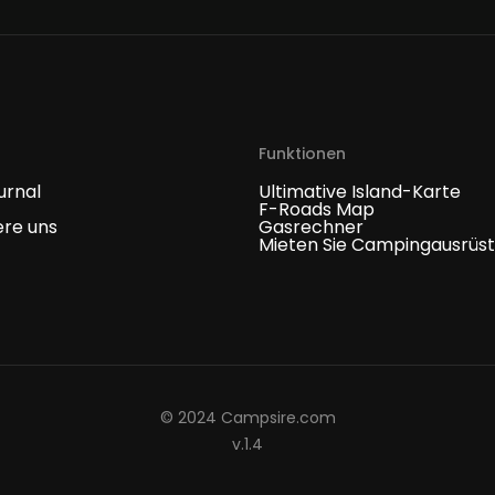
Funktionen
urnal
Ultimative Island-Karte
F-Roads Map
ere uns
Gasrechner
Mieten Sie Campingausrüs
© 2024 Campsire.com
v.1.4