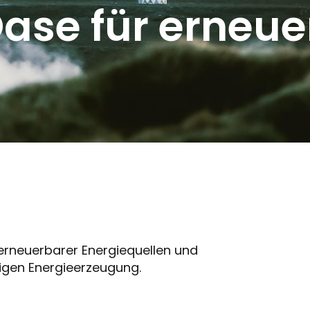
Oase für erneu
g erneuerbarer Energiequellen und
tigen Energieerzeugung.