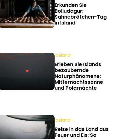
Erkunden Sie
Bolludagur:
Sahnebrötchen-Tag
in Island
Iceland
Erleben Sie Islands
bezaubernde
Naturphänomene:
Mitternachtssonne
und Polarnächte
Iceland
Reise in das Land aus
Feuer und Eis: So