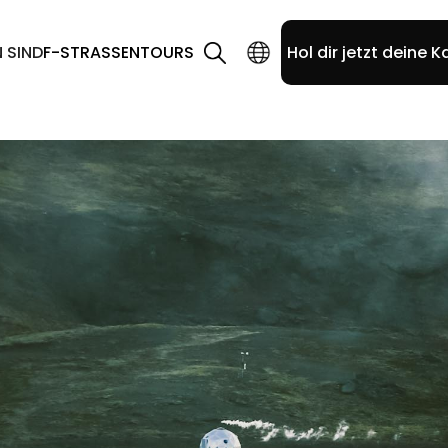
N SIND
F-STRASSEN
TOURS
Hol dir jetzt deine K