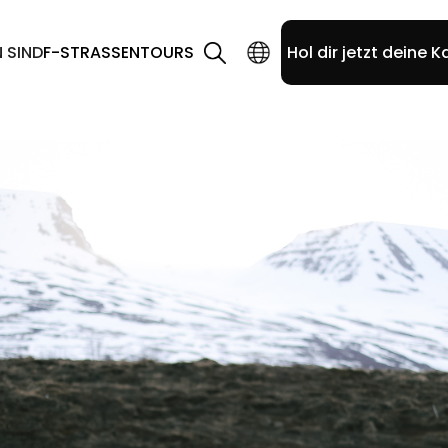
N SIND
F-STRASSEN
TOURS
Hol dir jetzt deine K