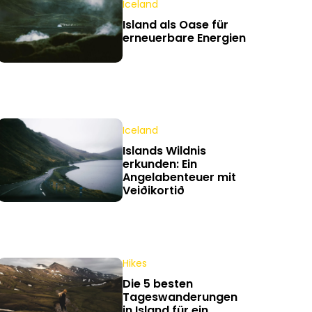
Iceland
Island als Oase für
erneuerbare Energien
Iceland
Islands Wildnis
erkunden: Ein
Angelabenteuer mit
Veiðikortið
Hikes
Die 5 besten
Tageswanderungen
in Island für ein