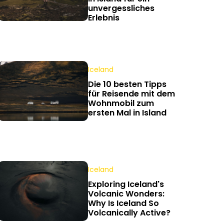
unvergessliches
Erlebnis
Iceland
Die 10 besten Tipps
für Reisende mit dem
Wohnmobil zum
ersten Mal in Island
Iceland
Exploring Iceland's
Volcanic Wonders:
Why Is Iceland So
Volcanically Active?