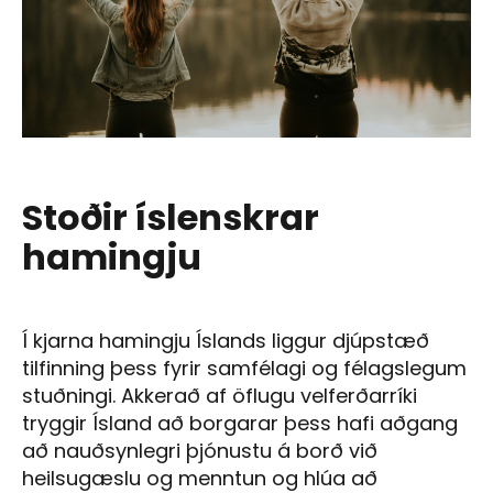
Stoðir íslenskrar
hamingju
Í kjarna hamingju Íslands liggur djúpstæð
tilfinning þess fyrir samfélagi og félagslegum
stuðningi. Akkerað af öflugu velferðarríki
tryggir Ísland að borgarar þess hafi aðgang
að nauðsynlegri þjónustu á borð við
heilsugæslu og menntun og hlúa að