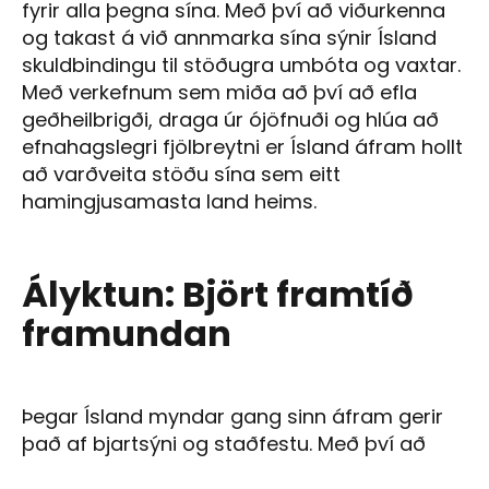
fyrir alla þegna sína. Með því að viðurkenna
og takast á við annmarka sína sýnir Ísland
skuldbindingu til stöðugra umbóta og vaxtar.
Með verkefnum sem miða að því að efla
geðheilbrigði, draga úr ójöfnuði og hlúa að
efnahagslegri fjölbreytni er Ísland áfram hollt
að varðveita stöðu sína sem eitt
hamingjusamasta land heims.
Ályktun: Björt framtíð
framundan
Þegar Ísland myndar gang sinn áfram gerir
það af bjartsýni og staðfestu. Með því að
nýta styrkleika sína og takast á við áskoranir