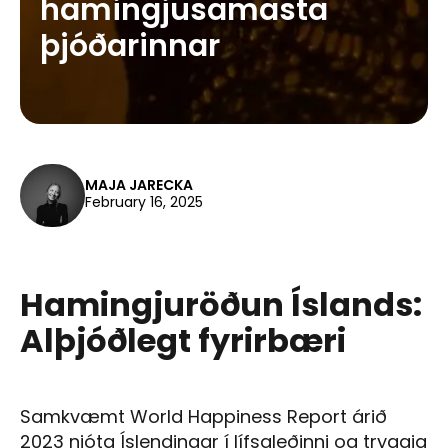
hamingjusamasta
þjóðarinnar
MAJA JARECKA
February 16, 2025
Hamingjuröðun Íslands:
Alþjóðlegt fyrirbæri
Samkvæmt World Happiness Report árið
2023 njóta Íslendingar í lífsgleðinni og tryggja