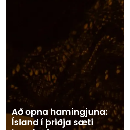
Að opna hamingjuna:
Ísland í þriðja sæti