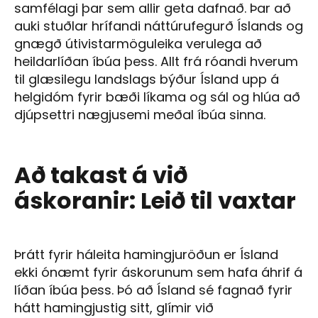
samfélagi þar sem allir geta dafnað. Þar að
auki stuðlar hrífandi náttúrufegurð Íslands og
gnægð útivistarmöguleika verulega að
heildarlíðan íbúa þess. Allt frá róandi hverum
til glæsilegu landslags býður Ísland upp á
helgidóm fyrir bæði líkama og sál og hlúa að
djúpsettri nægjusemi meðal íbúa sinna.
Að takast á við
áskoranir: Leið til vaxtar
Þrátt fyrir háleita hamingjuröðun er Ísland
ekki ónæmt fyrir áskorunum sem hafa áhrif á
líðan íbúa þess. Þó að Ísland sé fagnað fyrir
hátt hamingjustig sitt, glímir við