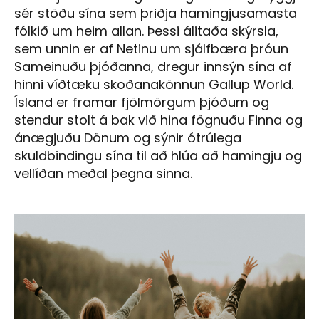
sér stöðu sína sem þriðja hamingjusamasta
fólkið um heim allan. Þessi álitaða skýrsla,
sem unnin er af Netinu um sjálfbæra þróun
Sameinuðu þjóðanna, dregur innsýn sína af
hinni víðtæku skoðanakönnun Gallup World.
Ísland er framar fjölmörgum þjóðum og
stendur stolt á bak við hina fögnuðu Finna og
ánægjuðu Dönum og sýnir ótrúlega
skuldbindingu sína til að hlúa að hamingju og
vellíðan meðal þegna sinna.