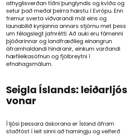
athyglisverðan tíðni þunglyndis og kvíða og
setur það meðal þeirra hæstu í Evrópu. Enn
fremur sverta viðvarandi mál eins og
launabilið kynjanna annars stjörnu met þess
um félagslegt jafnrétti. Að auki eru fámenni
þjóðarinnar og landfræðileg einangrun
áframhaldandi hindranir, einkum varðandi
hæfileikasöfnun og fjölbreytni í
efnahagsmálum.
Seigla Íslands: leiðarljós
vonar
Í ljósi þessara áskorana er Ísland áfram
staðföst í leit sinni að hamingju og velferð