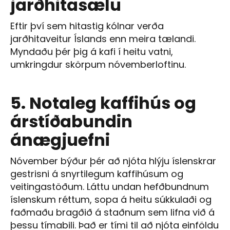
jarðhitasælu
Eftir því sem hitastig kólnar verða
jarðhitaveitur Íslands enn meira tælandi.
Myndaðu þér þig á kafi í heitu vatni,
umkringdur skörpum nóvemberloftinu.
5. Notaleg kaffihús og
árstíðabundin
ánægjuefni
Nóvember býður þér að njóta hlýju íslenskrar
gestrisni á snyrtilegum kaffihúsum og
veitingastöðum. Láttu undan hefðbundnum
íslenskum réttum, sopa á heitu súkkulaði og
faðmaðu bragðið á staðnum sem lifna við á
þessu tímabili. Það er tími til að njóta einföldu