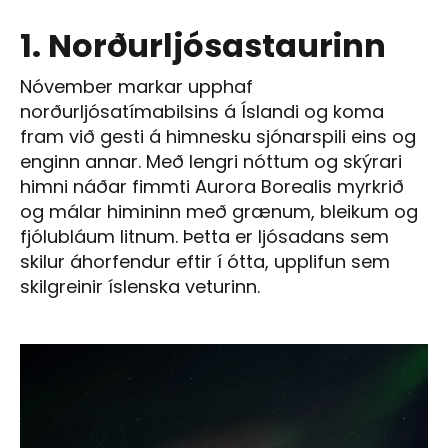
1. Norðurljósastaurinn
Nóvember markar upphaf
norðurljósatímabilsins á Íslandi og koma
fram við gesti á himnesku sjónarspili eins og
enginn annar. Með lengri nóttum og skýrari
himni náðar fimmti Aurora Borealis myrkrið
og málar himininn með grænum, bleikum og
fjólubláum litnum. Þetta er ljósadans sem
skilur áhorfendur eftir í ótta, upplifun sem
skilgreinir íslenska veturinn.