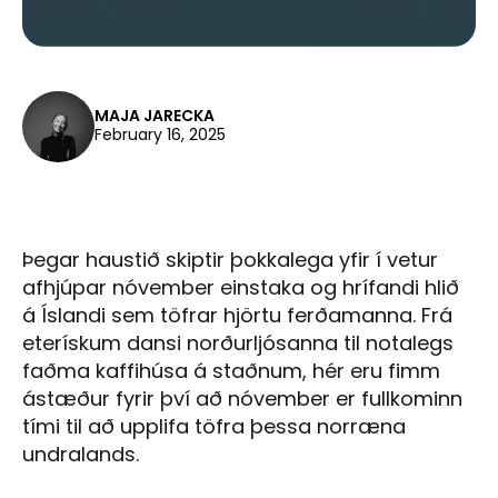
MAJA JARECKA
February 16, 2025
Þegar haustið skiptir þokkalega yfir í vetur
afhjúpar nóvember einstaka og hrífandi hlið
á Íslandi sem töfrar hjörtu ferðamanna. Frá
eterískum dansi norðurljósanna til notalegs
faðma kaffihúsa á staðnum, hér eru fimm
ástæður fyrir því að nóvember er fullkominn
tími til að upplifa töfra þessa norræna
undralands.