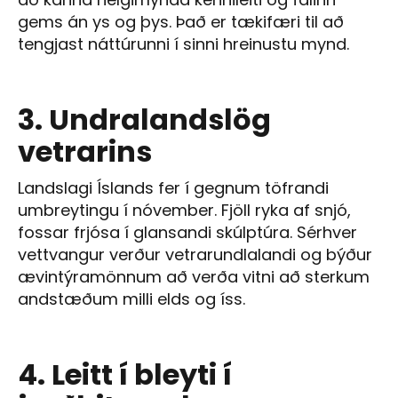
gems án ys og þys. Það er tækifæri til að
tengjast náttúrunni í sinni hreinustu mynd.
3. Undralandslög
vetrarins
Landslagi Íslands fer í gegnum töfrandi
umbreytingu í nóvember. Fjöll ryka af snjó,
fossar frjósa í glansandi skúlptúra. Sérhver
vettvangur verður vetrarundlalandi og býður
ævintýramönnum að verða vitni að sterkum
andstæðum milli elds og íss.
4. Leitt í bleyti í