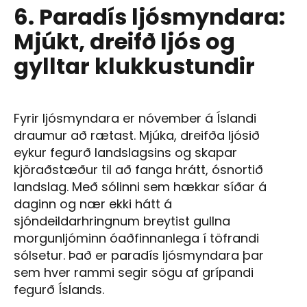
6. Paradís ljósmyndara:
Mjúkt, dreifð ljós og
gylltar klukkustundir
Fyrir ljósmyndara er nóvember á Íslandi
draumur að rætast. Mjúka, dreifða ljósið
eykur fegurð landslagsins og skapar
kjöraðstæður til að fanga hrátt, ósnortið
landslag. Með sólinni sem hækkar síðar á
daginn og nær ekki hátt á
sjóndeildarhringnum breytist gullna
morgunljóminn óaðfinnanlega í töfrandi
sólsetur. Það er paradís ljósmyndara þar
sem hver rammi segir sögu af grípandi
fegurð Íslands.