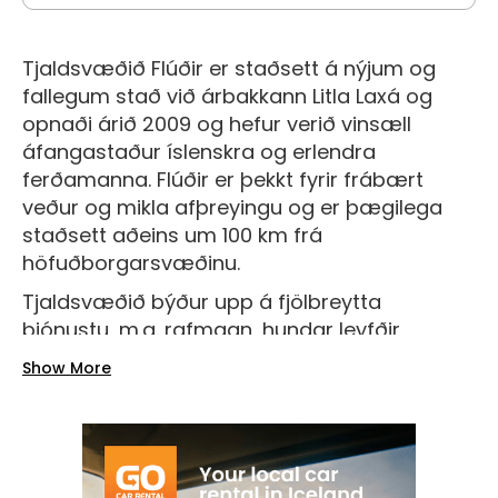
Tjaldsvæðið Flúðir er staðsett á nýjum og
fallegum stað við árbakkann Litla Laxá og
opnaði árið 2009 og hefur verið vinsæll
áfangastaður íslenskra og erlendra
ferðamanna. Flúðir er þekkt fyrir frábært
veður og mikla afþreyingu og er þægilega
staðsett aðeins um 100 km frá
höfuðborgarsvæðinu.
Tjaldsvæðið býður upp á fjölbreytta
þjónustu, m.a. rafmagn, hundar leyfðir,
hestaleigu, internet, göngustíga,
Show More
veitingastað, sorphirðu fyrir húsbíla,
sundlaug, veiðar, heitan pott, kalt vatn,
eldunaraðstöðu og fleira. Svæðið er einnig
heimili golfvallar og fjölmargar afþreyingar
fyrir fjölskyldur til að njóta. Aðstaða felur í sér