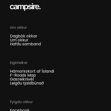
Um okkur
Dagbók okkar
Um okkur
Hafðu samband
Eiginleikar
Hámarkskort af Íslandi
F-Roads Map
Gasreiknivél
Leigðu tjaldbúnað
Fylgdu okkur
Facebook