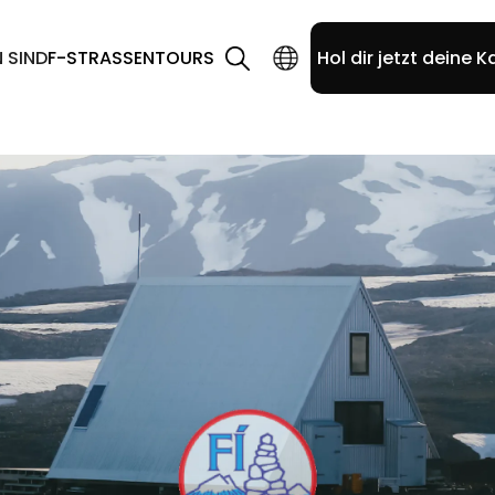
N SIND
F-STRASSEN
TOURS
Hol dir jetzt deine K