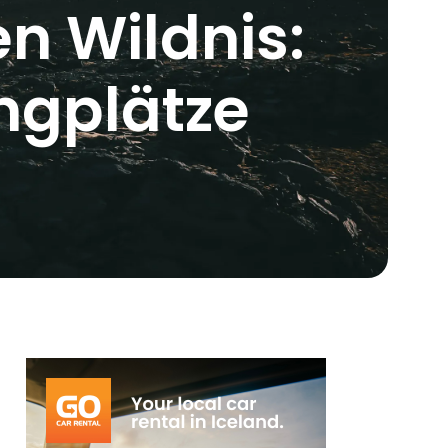
n Wildnis:
gplätze ‍