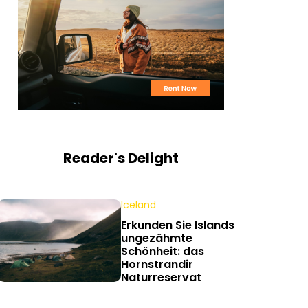
Reader's Delight
Iceland
Erkunden Sie Islands
ungezähmte
Schönheit: das
Hornstrandir
Naturreservat