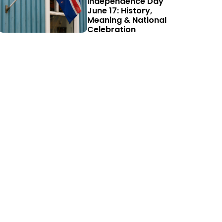
Independence Day
June 17: History,
Meaning & National
Celebration