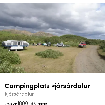
Campingplatz Þjórsárdalur
Þjórsárdalur
1800 ISK
Preis ab
/Nacht