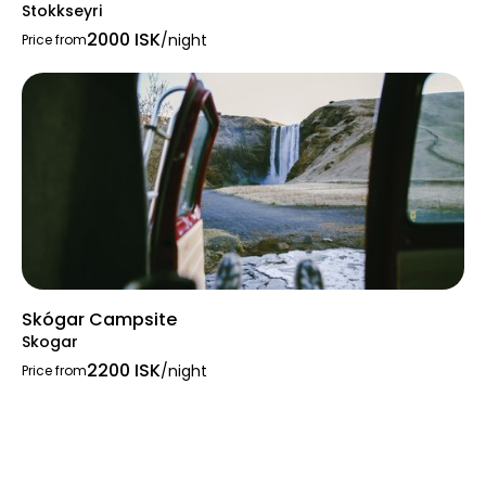
Stokkseyri
2000 ISK
/night
Price from
Skógar Campsite
Skogar
2200 ISK
/night
Price from