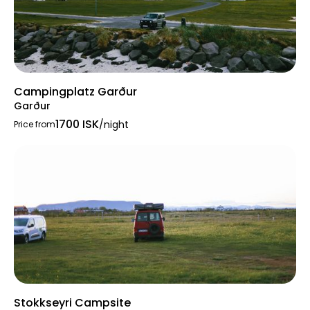
Campingplatz Garður
Garður
1700 ISK
/night
Price from
Stokkseyri Campsite