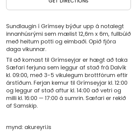
GET DIRECTIONS
Sundlaugin í Grímsey býður upp á notalegt
innanhúsrými sem mælist 12,6m x 6m, fullbúið
með heitum potti og eimbaði. Opið fjóra
daga vikunnar.
Til að komast til Grímseyjar er hægt að taka
Sæfari ferjuna sem leggur af stað frá Dalvík
kl. 09:00, með 3-5 vikulegum brottförum eftir
árstíðum. Ferjan kemur til Grímseyjar kl. 12:00
og leggur af stað aftur kl. 14:00 að vetri og
milli kl. 16:00 — 17:00 á sumrin. Sæfari er rekið
af Samskip.
mynd: akureyri.is