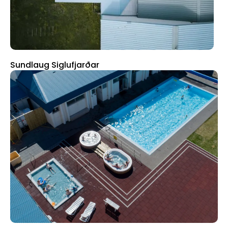
Sundlaug Siglufjarðar