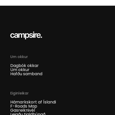
Um okkur
Dagbók okkar
Um okkur
Hafðu samband
Eiginleikar
Hámarkskort af Íslandi
F-Roads Map
Gasreiknivél
Leigðu tjaldbúnað