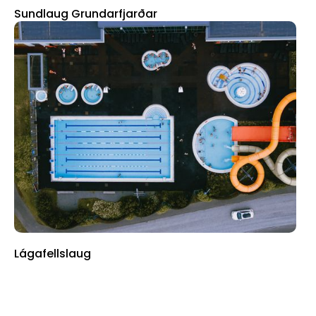
Sundlaug Grundarfjarðar
Lágafellslaug