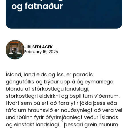
og fatnaður
JIRI SEDLACEK
February 16, 2025
Ísland, land elds og íss, er paradís
göngufólks og býður upp á ógleymanlega
blöndu af stórkostlegu landslagi,
stórkostlegri eldvirkni og óspilltum víðernum.
Hvort sem þú ert að fara yfir jökla þess eða
ráfa um hraunsvið er nauðsynlegt að vera vel
undirbúinn fyrir ófyrirsjáanlegt veður Íslands
og einstakt landslagi. Í þessari grein munum