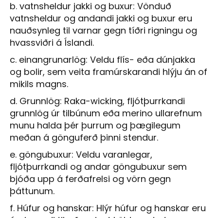
b. vatnsheldur jakki og buxur: Vönduð
vatnsheldur og andandi jakki og buxur eru
nauðsynleg til varnar gegn tíðri rigningu og
hvassviðri á Íslandi.
c. einangrunarlög: Veldu flís- eða dúnjakka
og bolir, sem veita framúrskarandi hlýju án of
mikils magns.
d. Grunnlög: Raka-wicking, fljótþurrkandi
grunnlög úr tilbúnum eða merino ullarefnum
munu halda þér þurrum og þægilegum
meðan á gönguferð þinni stendur.
e. göngubuxur: Veldu varanlegar,
fljótþurrkandi og andar göngubuxur sem
bjóða upp á ferðafrelsi og vörn gegn
þáttunum.
f. Húfur og hanskar: Hlýr húfur og hanskar eru