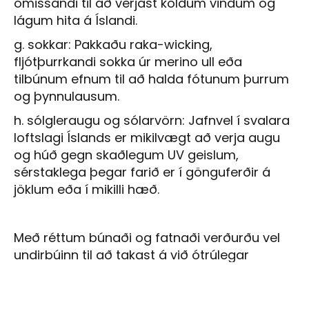
ómissandi til að verjast köldum vindum og
lágum hita á Íslandi.
g. sokkar: Pakkaðu raka-wicking,
fljótþurrkandi sokka úr merino ull eða
tilbúnum efnum til að halda fótunum þurrum
og þynnulausum.
h. sólgleraugu og sólarvörn: Jafnvel í svalara
loftslagi Íslands er mikilvægt að verja augu
og húð gegn skaðlegum UV geislum,
sérstaklega þegar farið er í gönguferðir á
jöklum eða í mikilli hæð.
Með réttum búnaði og fatnaði verðurðu vel
undirbúinn til að takast á við ótrúlegar
gönguleiðir Íslands og upplifa óviðjafnanlega
fegurð landsins. Með því að fjárfesta í
hágæða búnaði og klæða sig á viðeigandi