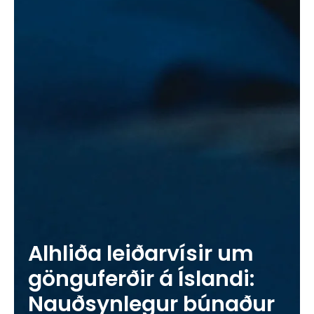
Alhliða leiðarvísir um
gönguferðir á Íslandi:
Nauðsynlegur búnaður