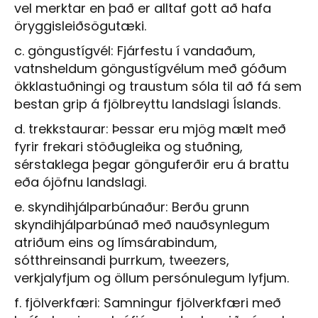
vel merktar en það er alltaf gott að hafa
öryggisleiðsögutæki.
c. göngustígvél: Fjárfestu í vandaðum,
vatnsheldum göngustígvélum með góðum
ökklastuðningi og traustum sóla til að fá sem
bestan grip á fjölbreyttu landslagi Íslands.
d. trekkstaurar: Þessar eru mjög mælt með
fyrir frekari stöðugleika og stuðning,
sérstaklega þegar gönguferðir eru á brattu
eða ójöfnu landslagi.
e. skyndihjálparbúnaður: Berðu grunn
skyndihjálparbúnað með nauðsynlegum
atriðum eins og límsárabindum,
sótthreinsandi þurrkum, tweezers,
verkjalyfjum og öllum persónulegum lyfjum.
f. fjölverkfæri: Samningur fjölverkfæri með