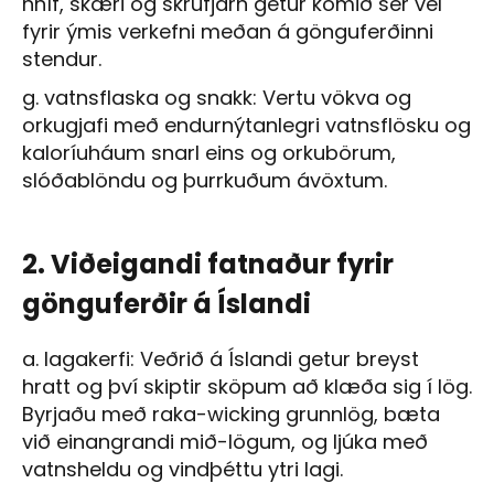
hníf, skæri og skrúfjárn getur komið sér vel
fyrir ýmis verkefni meðan á gönguferðinni
stendur.
g. vatnsflaska og snakk: Vertu vökva og
orkugjafi með endurnýtanlegri vatnsflösku og
kaloríuháum snarl eins og orkubörum,
slóðablöndu og þurrkuðum ávöxtum.
2. Viðeigandi fatnaður fyrir
gönguferðir á Íslandi
a. lagakerfi: Veðrið á Íslandi getur breyst
hratt og því skiptir sköpum að klæða sig í lög.
Byrjaðu með raka-wicking grunnlög, bæta
við einangrandi mið-lögum, og ljúka með
vatnsheldu og vindþéttu ytri lagi.