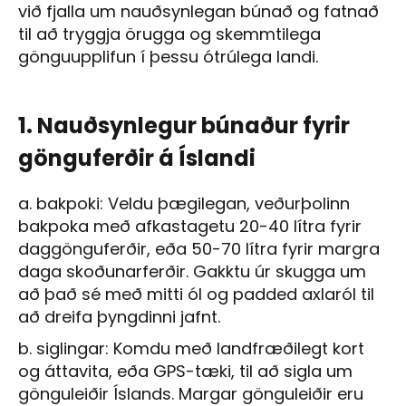
við fjalla um nauðsynlegan búnað og fatnað
til að tryggja örugga og skemmtilega
gönguupplifun í þessu ótrúlega landi.
1. Nauðsynlegur búnaður fyrir
gönguferðir á Íslandi
a. bakpoki: Veldu þægilegan, veðurþolinn
bakpoka með afkastagetu 20-40 lítra fyrir
daggönguferðir, eða 50-70 lítra fyrir margra
daga skoðunarferðir. Gakktu úr skugga um
að það sé með mitti ól og padded axlaról til
að dreifa þyngdinni jafnt.
b. siglingar: Komdu með landfræðilegt kort
og áttavita, eða GPS-tæki, til að sigla um
gönguleiðir Íslands. Margar gönguleiðir eru