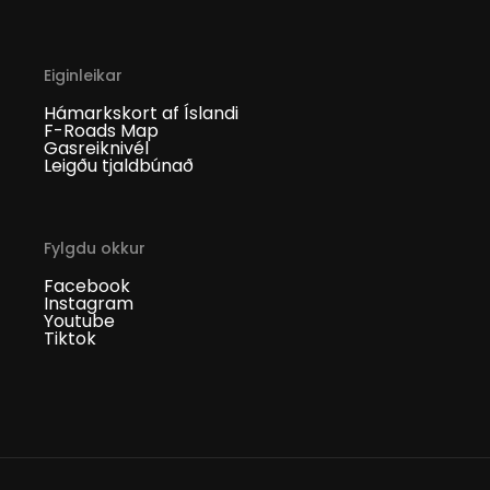
Eiginleikar
Hámarkskort af Íslandi
F-Roads Map
Gasreiknivél
Leigðu tjaldbúnað
Fylgdu okkur
Facebook
Instagram
Youtube
Tiktok