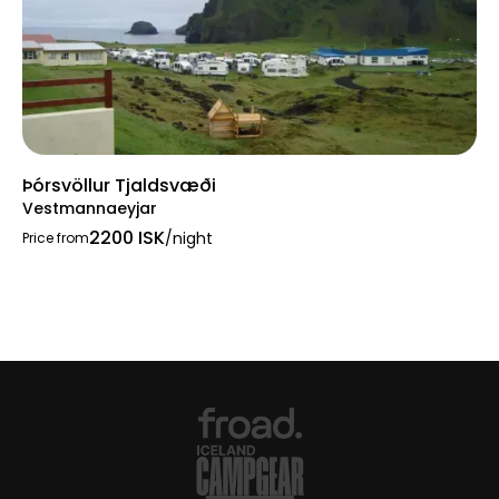
Þórsvöllur Tjaldsvæði
Vestmannaeyjar
2200 ISK
/night
Price from