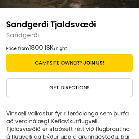
Sandgerði Tjaldsvæði
Sandgerði
1800 ISK
Price from
/night
CAMPSITE OWNER?
JOIN US!
GET DIRECTIONS
Vinsæll valkostur fyrir ferðalanga sem þurfa
að vera nálægt Keflavíkurflugvelli.
Tjaldsvæðið er staðsett rétt við flugbrautina
á flugvelli og býður upp á grunnaðstöðu, þar