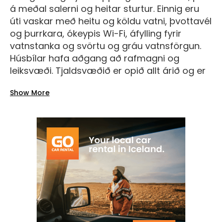
á meðal salerni og heitar sturtur. Einnig eru
úti vaskar með heitu og köldu vatni, þvottavél
og þurrkara, ókeypis Wi-Fi, áfylling fyrir
vatnstanka og svörtu og gráu vatnsförgun.
Húsbílar hafa aðgang að rafmagni og
leiksvæði. Tjaldsvæðið er opið allt árið og er
vinsæll staður fyrir ferðamenn sem eru að
Show More
koma seint á kvöldin eða fara snemma á
morgnana.
© mynd: google maps, utilegukortid.is