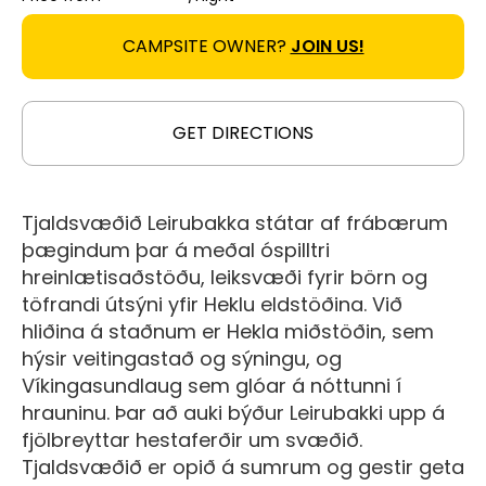
CAMPSITE OWNER?
JOIN US!
GET DIRECTIONS
Tjaldsvæðið Leirubakka státar af frábærum
þægindum þar á meðal óspilltri
hreinlætisaðstöðu, leiksvæði fyrir börn og
töfrandi útsýni yfir Heklu eldstöðina. Við
hliðina á staðnum er Hekla miðstöðin, sem
hýsir veitingastað og sýningu, og
Víkingasundlaug sem glóar á nóttunni í
hrauninu. Þar að auki býður Leirubakki upp á
fjölbreyttar hestaferðir um svæðið.
Tjaldsvæðið er opið á sumrum og gestir geta