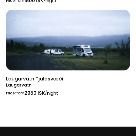
1800 ISK
/night
Price from
Laugarvatn Tjaldsvæði
Laugarvatn
2950 ISK
/night
Price from