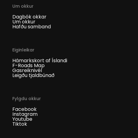
Um okkur
Dagbók okkar
Um okkur
Hafðu samband
Eiginleikar
Hámarkskort af Íslandi
F-Roads Map
Gasreiknivél
Leigðu tjaldbúnað
Fylgdu okkur
Facebook
Instagram
Youtube
Tiktok