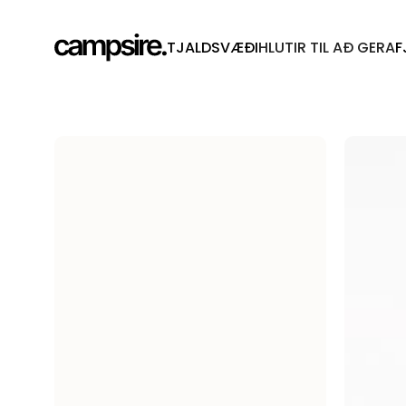
TJALDSVÆÐI
HLUTIR TIL AÐ GERA
F