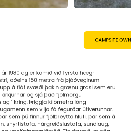
CAMPSITE OW
ð ár 1980 og er komið við fyrsta hægri
stri, aðeins 150 metra frá þjóðveginum.
a upp á flöt svæði þakin grænu grasi sem eru
 kirkjurnar og sjá það fjölmörgu
lag í kring. Þriggja kílómetra löng
hugamenn sem vilja fá fegurðar útiverunnar.
þar sem þú finnur fjölbreytta hluti, þar sem á
, snyrtistofa, hárgreiðslustofa, sundlaug,