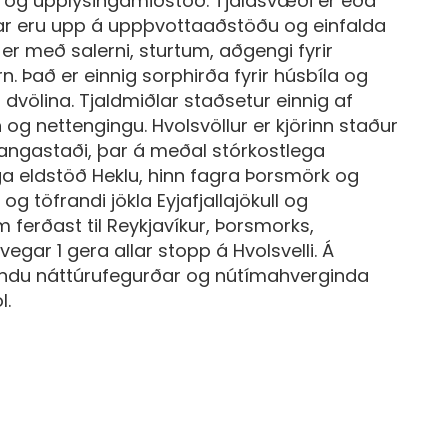
ð og upplýsingamiðstöð. Tjaldsvæði er eða
r eru upp á uppþvottaaðstöðu og einfalda
r með salerni, sturtum, aðgengi fyrir
rn. Það er einnig sorphirða fyrir húsbíla og
 dvölina. Tjaldmiðlar staðsetur einnig af
 og nettengingu. Hvolsvöllur er kjörinn staður
angastaði, þar á meðal stórkostlega
a eldstöð Heklu, hinn fagra Þorsmörk og
 töfrandi jökla Eyjafjallajökull og
ferðast til Reykjavíkur, Þorsmorks,
ar 1 gera allar stopp á Hvolsvelli. Á
blöndu náttúrufegurðar og nútímahverginda
l.