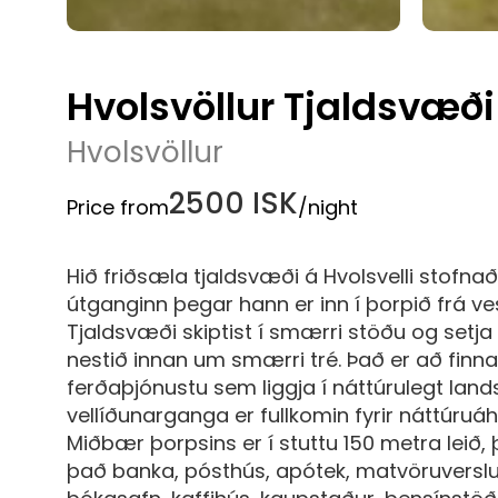
Hvolsvöllur Tjaldsvæði
Hvolsvöllur
2500 ISK
Price from
/night
Hið friðsæla tjaldsvæði á Hvolsvelli stofna
útganginn þegar hann er inn í þorpið frá ve
Tjaldsvæði skiptist í smærri stöðu og setj
nestið innan um smærri tré. Það er að finna
ferðaþjónustu sem liggja í náttúrulegt lands
vellíðunarganga er fullkomin fyrir náttúruá
Miðbær þorpsins er í stuttu 150 metra leið, 
það banka, pósthús, apótek, matvöruverslun