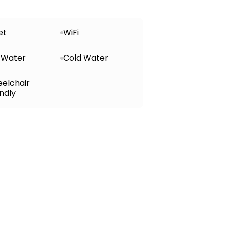
et
WiFi
 Water
Cold Water
elchair
ndly