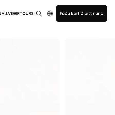
JALLVEGIR
TOURS
Fáðu kortið þitt núna