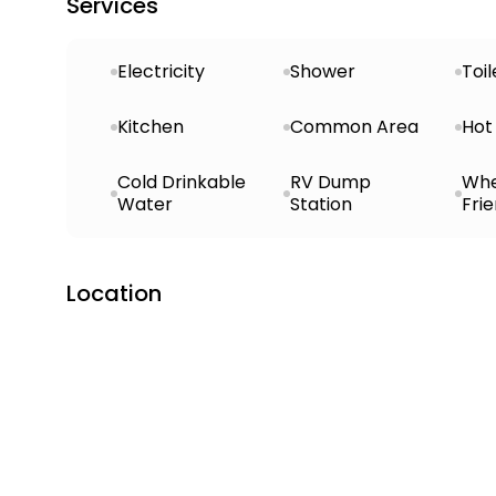
Services
Electricity
Shower
Toil
Kitchen
Common Area
Hot
Cold Drinkable
RV Dump
Whe
Water
Station
Frie
Location