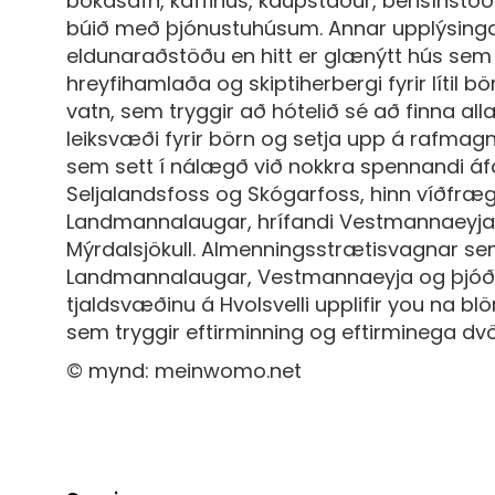
bókasafn, kaffihús, kaupstaður, bensínstö
búið með þjónustuhúsum. Annar upplýsinga
eldunaraðstöðu en hitt er glænýtt hús sem e
hreyfihamlaða og skiptiherbergi fyrir lítil bö
vatn, sem tryggir að hótelið sé að finna alla
leiksvæði fyrir börn og setja upp á rafmagn
sem sett í nálægð við nokkra spennandi áf
Seljalandsfoss og Skógarfoss, hinn víðfræg
Landmannalaugar, hrífandi Vestmannaeyja og
Mýrdalsjökull. Almenningsstrætisvagnar sem 
Landmannalaugar, Vestmannaeyja og þjóðveg
tjaldsvæðinu á Hvolsvelli upplifir you na 
sem tryggir eftirminning og eftirminega dvö
© mynd: meinwomo.net