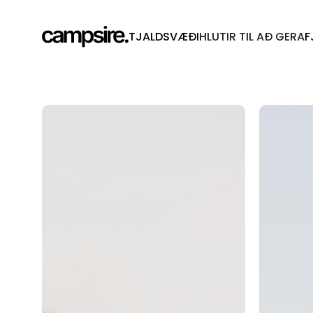
TJALDSVÆÐI
HLUTIR TIL AÐ GERA
F