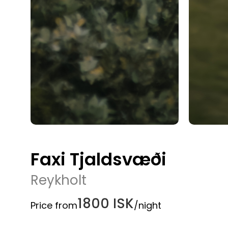
Faxi Tjaldsvæði
Reykholt
1800 ISK
Price from
/night