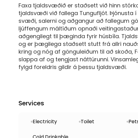
Faxa tjaldsvæðið er staðsett við hinn stór
tjaldsvæði við fallega Tungufljót. Þjónust
svæði, salerni og aðgangur að fallegum gön
ljúffengum máltíðum opnaði veitingastaður/
aðgengilegt til þæginda fyrir húsbíla. Tjal
og er þægilega staðsett stutt frá allri nauðs
kring og nóg af gönguleiðum til að skoða, F
slappa af og tengjast náttúrunni. Vinsamle
fylgd foreldris gildir á þessu tjaldsvæði.
Services
Electricity
Toilet
Pet
Cold Drinkable