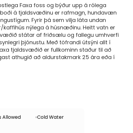
kostlega Faxa foss og býður upp á rólega
a í boði á tjaldsvæðinu er rafmagn, hundavæn
gustígum. Fyrir þá sem vilja láta undan
kaffihús nýlega á húsnæðinu. Heitt vatn er
dsvæðið státar af friðsælu og fallegu umhverfi
ynlegri þjónustu. Með töfrandi útsýni allt í
axa tjaldsvæðið er fullkominn staður til að
gast athugið að aldurstakmark 25 ára eða í
s Allowed
Cold Water